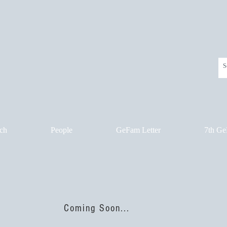
ch
People
GeFam Letter
7th Ge
Coming Soon...