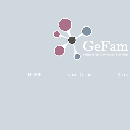
HOME
About Gefam
Resear