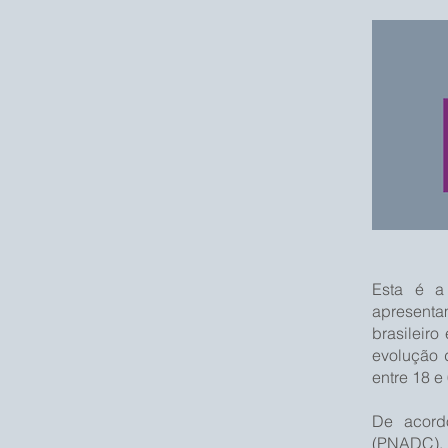
Esta
é a p
apresent
brasileiro
evolução 
entre 18 e
De acord
(PNADC), 