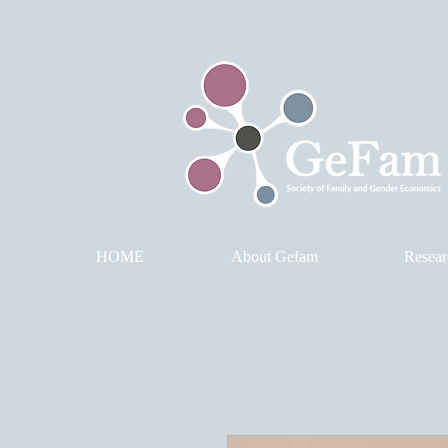
HOME
About Gefam
Resear