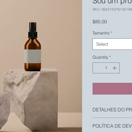
Sou um pro
SKU: 36421537613519
Price
$85.00
Tamanho
*
Select
Quantity
*
DETALHES DO P
Use este espaço par
POLÍTICA DE D
seu produto, como t